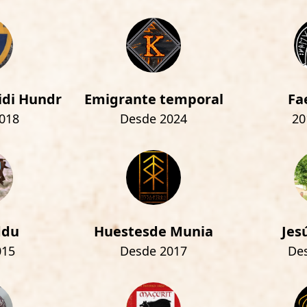
idi Hundr
Emigrante temporal
Fa
018
Desde 2024
20
ddu
Huestesde Munia
Jes
015
Desde 2017
De