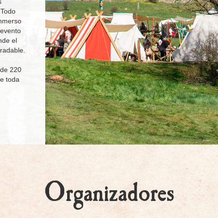
s
 Todo
inmerso
 evento
nde el
radable.
 de 220
e toda
Organizadores