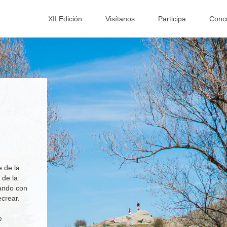
XII Edición
Visítanos
Participa
Conc
e de la
 de la
tando con
ecrear.
e